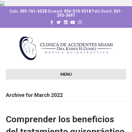
Dade:
305-761-6528
Broward:
954-510-5518
Palm Beach:
561-
293-3697
F
T
L
Y
I
a
w
i
o
n
c
i
n
u
s
e
t
k
t
t
b
t
e
u
a
o
e
d
b
g
o
r
i
e
r
k
n
a
m
MENU
Archive for March 2022
Comprender los beneficios
del tratamiento quiropráctico