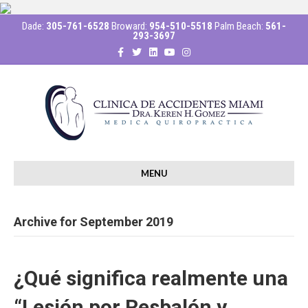
Dade:
305-761-6528
Broward:
954-510-5518
Palm Beach:
561-
293-3697
F
T
L
Y
I
a
w
i
o
n
c
i
n
u
s
e
t
k
t
t
b
t
e
u
a
o
e
d
b
g
o
r
i
e
r
k
n
a
m
MENU
Archive for September 2019
¿Qué significa realmente una
“Lesión por Resbalón y