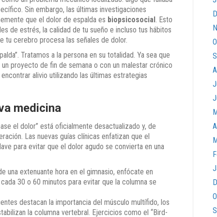
ecífico. Sin embargo, las últimas investigaciones
D
memente que el dolor de espalda es
biopsicosocial
. Esto
N
les de estrés, la calidad de tu sueño e incluso tus hábitos
que tu cerebro procesa las señales de dolor.
O
alda”. Tratamos a la persona en su totalidad. Ya sea que
S
or un proyecto de fin de semana o con un malestar crónico
A
contrar alivio utilizando las últimas estrategias
J
J
eva medicina
M
ase el dolor” está oficialmente desactualizado y, de
A
ación. Las nuevas guías clínicas enfatizan que el
M
lave para evitar que el dolor agudo se convierta en una
F
J
de una extenuante hora en el gimnasio, enfócate en
 cada 30 o 60 minutos para evitar que la columna se
D
O
entes destacan la importancia del músculo multífido, los
S
bilizan la columna vertebral. Ejercicios como el “Bird-