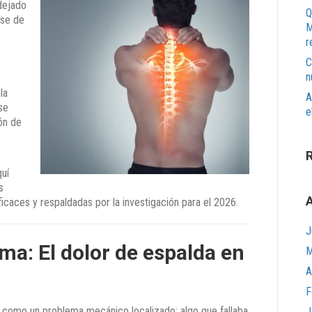
dejado
Q
ase de
M
r
C
n
la
A
se
e
ón de
quí
s
A
icaces y respaldadas por la investigación para el 2026.
J
ma: El dolor de espalda en
M
A
F
ó como un problema mecánico localizado: algo que fallaba
J