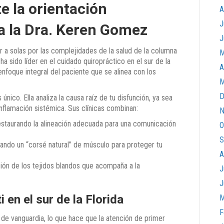
e la orientación
A
J
a la Dra. Keren Gomez
J
r a solas por las complejidades de la salud de la columna
M
ha sido líder en el cuidado quiropráctico en el sur de la
A
enfoque integral del paciente que se alinea con los
M
D
ico. Ella analiza la causa raíz de tu disfunción, ya sea
inflamación sistémica. Sus clínicas combinan:
N
staurando la alineación adecuada para una comunicación
O
S
ando un “corsé natural” de músculo para proteger tu
A
ión de los tejidos blandos que acompaña a la
J
J
i en el sur de la Florida
M
F
de vanguardia, lo que hace que la atención de primer