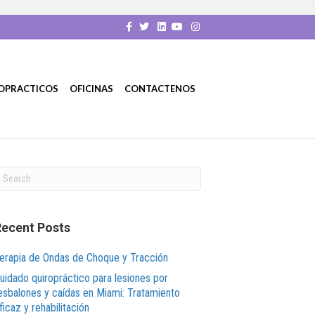
F
T
L
Y
I
a
w
i
o
n
c
i
n
u
s
e
t
k
t
t
b
t
e
u
a
o
e
d
b
g
o
r
i
e
r
ROPRACTICOS
OFICINAS
CONTACTENOS
k
n
a
m
Recent Posts
erapia de Ondas de Choque y Tracción
uidado quiropráctico para lesiones por
esbalones y caídas en Miami: Tratamiento
ficaz y rehabilitación