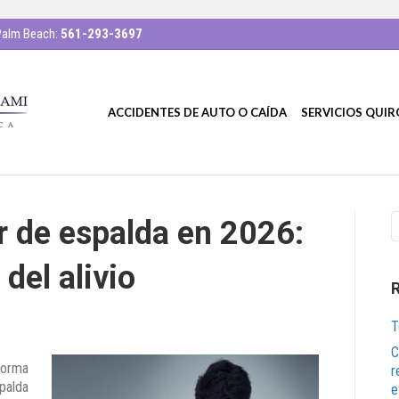
alm Beach:
561-293-3697
ACCIDENTES DE AUTO O CAÍDA
SERVICIOS QUI
r de espalda en 2026:
del alivio
T
C
forma
r
palda
e