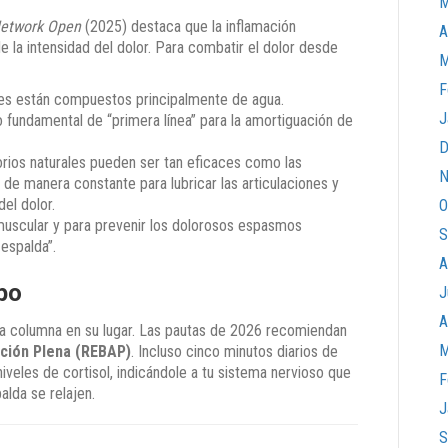
M
etwork Open
(2025) destaca que la inflamación
A
e la intensidad del dolor. Para combatir el dolor desde
M
F
les están compuestos principalmente de agua.
J
 fundamental de “primera línea” para la amortiguación de
D
orios naturales pueden ser tan eficaces como las
N
de manera constante para lubricar las articulaciones y
el dolor.
O
 muscular y para prevenir los dolorosos espasmos
S
espalda”.
A
po
J
A
 la columna en su lugar. Las pautas de 2026 recomiendan
M
nción Plena (REBAP)
. Incluso cinco minutos diarios de
iveles de cortisol, indicándole a tu sistema nervioso que
F
alda se relajen.
J
S