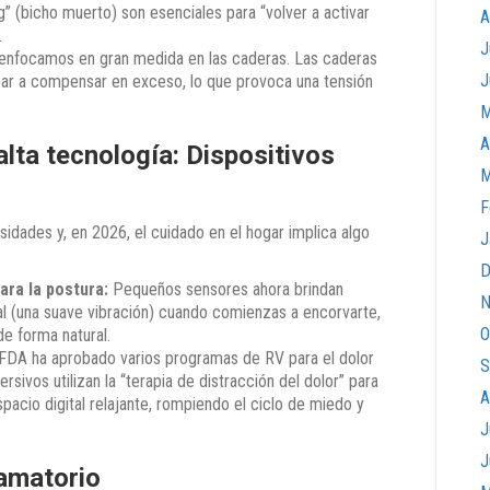
” (bicho muerto) son esenciales para “volver a activar
A
.
J
enfocamos en gran medida en las caderas. Las caderas
J
bar a compensar en exceso, lo que provoca una tensión
M
A
alta tecnología: Dispositivos
M
F
idades y, en 2026, el cuidado en el hogar implica algo
J
D
ara la postura:
Pequeños sensores ahora brindan
N
al (una suave vibración) cuando comienzas a encorvarte,
O
e forma natural.
FDA ha aprobado varios programas de RV para el dolor
S
sivos utilizan la “terapia de distracción del dolor” para
A
acio digital relajante, rompiendo el ciclo de miedo y
J
J
flamatorio