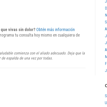
J
D
N
S
A
 que vivas sin dolor?
Obtén más información
rograma tu consulta hoy mismo en cualquiera de
J
J
A
aludable comienza con el aliado adecuado. Deja que la
M
r de espalda de una vez por todas.
F
J
S
U