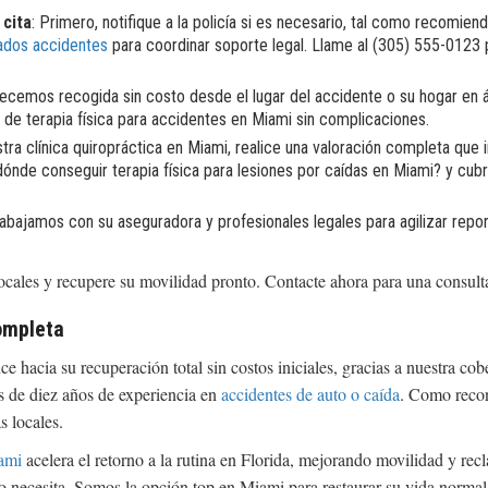
 cita
: Primero, notifique a la policía si es necesario, tal como recomien
ados accidentes
para coordinar soporte legal. Llame al (305) 555-0123 
recemos recogida sin costo desde el lugar del accidente o su hogar e
de terapia física para accidentes en Miami sin complicaciones.
stra clínica quiropráctica en Miami, realice una valoración completa qu
nde conseguir terapia física para lesiones por caídas en Miami? y cub
rabajamos con su aseguradora y profesionales legales para agilizar repo
locales y recupere su movilidad pronto. Contacte ahora para una consulta
ompleta
 hacia su recuperación total sin costos iniciales, gracias a nuestra cob
 de diez años de experiencia en
accidentes de auto o caída
. Como reco
s locales.
iami
acelera el retorno a la rutina en Florida, mejorando movilidad y re
 lo necesita. Somos la opción top en Miami para restaurar su vida normal