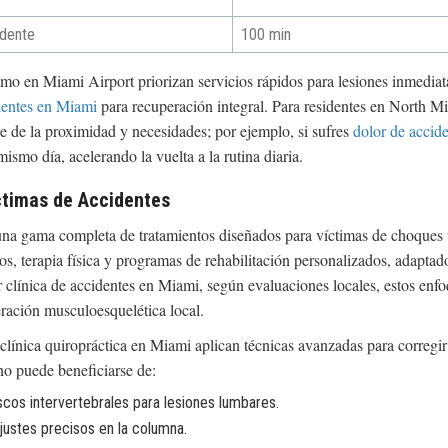
idente
100 min
como en Miami Airport priorizan servicios rápidos para lesiones inmedi
identes en Miami
para recuperación integral. Para residentes en North M
e de la proximidad y necesidades; por ejemplo, si sufres
dolor de accid
ismo día, acelerando la vuelta a la rutina diaria.
ctimas de Accidentes
na gama completa de tratamientos diseñados para víctimas de choques ve
cos, terapia física y programas de rehabilitación personalizados, adaptad
ínica de accidentes en Miami, según evaluaciones locales, estos enfo
eración musculoesquelética local.
a clínica quiropráctica en Miami aplican técnicas avanzadas para correg
o puede beneficiarse de:
discos intervertebrales para lesiones lumbares.
justes precisos en la columna.