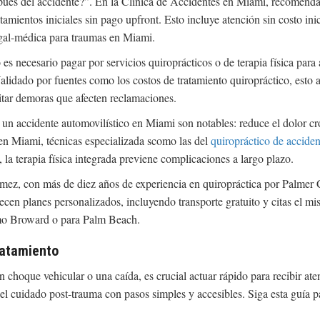
pués del accidente?”. En la Clínica de Accidentes en Miami, recomend
tamientos iniciales sin pago upfront. Esto incluye atención sin costo inic
al-médica para traumas en Miami.
es necesario pagar por servicios quiroprácticos o de terapia física para 
alidado por fuentes como los costos de tratamiento quiropráctico, esto a
vitar demoras que afecten reclamaciones.
 un accidente automovilístico en Miami son notables: reduce el dolor cró
a en Miami, técnicas especializada scomo las del
quiropráctico de accide
, la terapia física integrada previene complicaciones a largo plazo.
ez, con más de diez años de experiencia en quiropráctica por Palmer Co
recen planes personalizados, incluyendo transporte gratuito y citas el m
omo Broward o para Palm Beach.
ratamiento
choque vehicular o una caída, es crucial actuar rápido para recibir at
del cuidado post-trauma con pasos simples y accesibles. Siga esta guía 