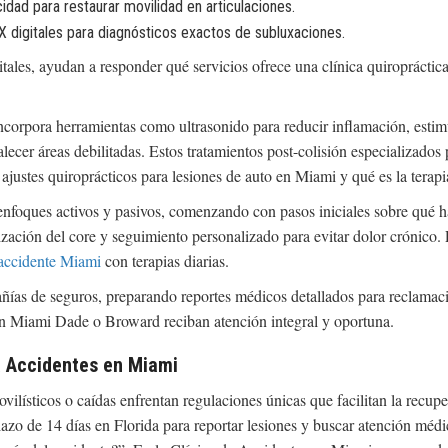
cidad para restaurar movilidad en articulaciones.
X digitales para diagnósticos exactos de subluxaciones.
tales, ayudan a responder qué servicios ofrece una clínica quiropráctic
incorpora herramientas como ultrasonido para reducir inflamación, estimu
talecer áreas debilitadas. Estos tratamientos post-colisión especializado
justes quiroprácticos para lesiones de auto en Miami y qué es la terapi
nfoques activos y pasivos, comenzando con pasos iniciales sobre qué h
ización del core y seguimiento personalizado para evitar dolor crónico
 accidente Miami
con terapias diarias.
ías de seguros, preparando reportes médicos detallados para reclamacion
 en Miami Dade o Broward reciban atención integral y oportuna.
a Accidentes en Miami
ilísticos o caídas enfrentan regulaciones únicas que facilitan la recup
lazo de 14 días en Florida para reportar lesiones y buscar atención mé