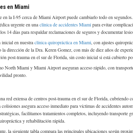
tes en Miami
e en la I-95 cerca de Miami Airport puede cambiarlo todo en segundos. 
médica urgente en una
clínica de accidentes Miami
para evitar complicac
de los 14 días para respaldar reclamaciones de seguros y documentar les
 inicial en nuestra
clínica quiropráctica en Miami
, con ajustes quiroprá
jo la dirección de la Dra. Keren Gomez, con más de diez años de experie
ión post-trauma en el sur de Florida, sin costo inicial si está cubierto p
o North Miami y Miami Airport aseguran acceso rápido, con transporte g
vilidad pronto.
una red extensa de centros post-trauma en el sur de Florida, cubrien
 colisiones asegura acceso inmediato para víctimas de accidentes automo
ratégicas, facilitamos tratamientos completos, incluyendo transporte gr
iropráctica y rehabilitación rápida.
nte, la siguiente tabla compara las principales ubicaciones según proxim