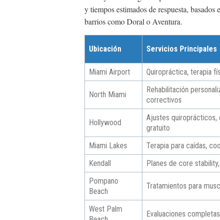
y tiempos estimados de respuesta, basados en
barrios como Doral o Aventura.
Ubicación
Servicios Principales
Miami Airport
Quiropráctica, terapia f
Rehabilitación personali
North Miami
correctivos
Ajustes quiroprácticos, 
Hollywood
gratuito
Miami Lakes
Terapia para caídas, co
Kendall
Planes de core stability
Pompano
Tratamientos para musc
Beach
West Palm
Evaluaciones completas
Beach