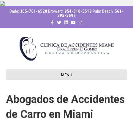
Dade:
305-761-6528
Broward:
954-510-5518
Palm Beach:
561-
293-3697
F
T
L
Y
I
a
w
i
o
n
c
i
n
u
s
e
t
k
t
t
b
t
e
u
a
o
e
d
b
g
o
r
i
e
r
k
n
a
m
MENU
Abogados de Accidentes
de Carro en Miami